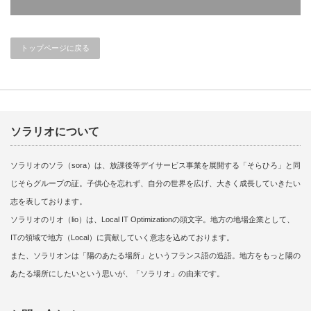
トップページに戻る
ソラリオについて
ソラリオのソラ（sora）は、放課後等デイサービス事業を展開する「そらひろ」と同
じそらグループの証。子供心を忘れず、自分の世界を広げ、大きく成長していきたい
志を表しております。
ソラリオのリオ（lio）は、Local IT Optimizationの頭文字。地方の地場企業として、
ITの領域で地方（Local）に貢献していく意志を込めております。
また、ソラリオンは「陽のあたる場所」というフランス語の造語。地方をもっと陽の
あたる場所にしたいという思いが、「ソラリオ」の由来です。