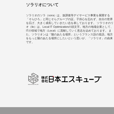
ソラリオについて
ソラリオのソラ（sora）は、放課後等デイサービス事業を展開する
「そらひろ」と同じそらグループの証。子供心を忘れず、自分の世界
を広げ、大きく成長していきたい志を表しております。 ソラリオのリ
オ（lio）は、Local IT Optimizationの頭文字。地方の地場企業として、
ITの領域で地方（Local）に貢献していく意志を込めております。 ま
た、ソラリオンは「陽のあたる場所」というフランス語の造語。地方
をもっと陽のあたる場所にしたいという思いが、「ソラリオ」の由来
です。