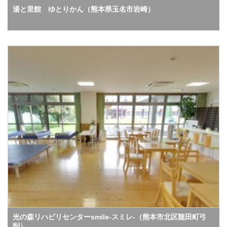
湯と里館 ゆとりかん（熊本県玉名市岩崎）
光の森リハビリセンターsmile-スミレ-（熊本市北区龍田町弓
削）