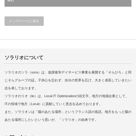
トップページに戻る
ソラリオについて
ソラリオのソラ（sora）は、放課後等デイサービス事業を展開する「そらひろ」と同
じそらグループの証。子供心を忘れず、自分の世界を広げ、大きく成長していきたい
志を表しております。
ソラリオのリオ（lio）は、Local IT Optimizationの頭文字。地方の地場企業として、
ITの領域で地方（Local）に貢献していく意志を込めております。
また、ソラリオンは「陽のあたる場所」というフランス語の造語。地方をもっと陽の
あたる場所にしたいという思いが、「ソラリオ」の由来です。