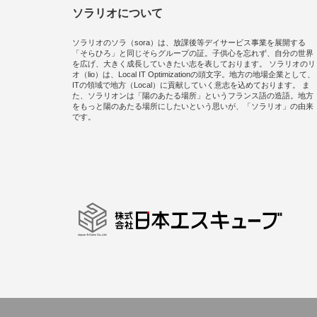
ソラリオについて
ソラリオのソラ（sora）は、放課後等デイサービス事業を展開する
「そらひろ」と同じそらグループの証。子供心を忘れず、自分の世界
を広げ、大きく成長していきたい志を表しております。 ソラリオのリ
オ（lio）は、Local IT Optimizationの頭文字。地方の地場企業として、
ITの領域で地方（Local）に貢献していく意志を込めております。 ま
た、ソラリオンは「陽のあたる場所」というフランス語の造語。地方
をもっと陽のあたる場所にしたいという思いが、「ソラリオ」の由来
です。