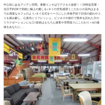
中心街にあるアジアン空間。東横インそばでアクセス抜群！！26時迄営業・
当日予約OKで気軽に極上の癒しを♪タイの空気感漂うこだわりの店内はまる
でお洒落なカフェのよう♪タイ古式をベースにした本格手技で日頃の疲れやコ
リを揉み解し、心身共にリフレッシュ。ビジネスや旅行で熊本を訪れた方の
リラクゼーションにも◎♪技術はもちろん接客や空間造りにこだわり＋αの価
値をあなたに…