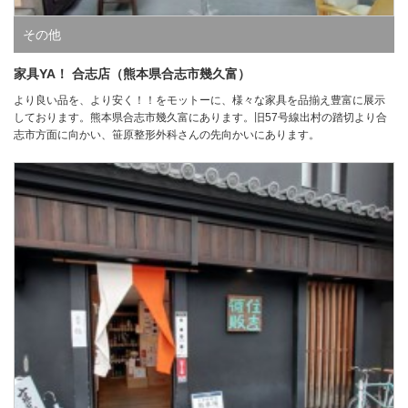
その他
家具YA！ 合志店（熊本県合志市幾久富）
より良い品を、より安く！！をモットーに、様々な家具を品揃え豊富に展示
しております。熊本県合志市幾久富にあります。旧57号線出村の踏切より合
志市方面に向かい、笹原整形外科さんの先向かいにあります。