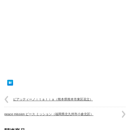
ピアッティーノｉｔａｌｉａ（熊本県熊本市東区花立）
peace mission ピース ミッション（福岡県北九州市小倉北区）