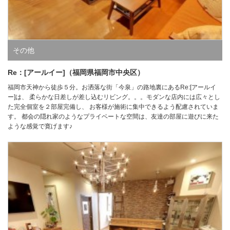
その他
Re：[アールイー]（福岡県福岡市中央区）
福岡市天神から徒歩５分。お洒落な街「今泉」の路地裏にあるRe:[アールイ
ー]は、 柔らかな日差しが差し込むリビング。。。モダンな店内には広々とし
た完全個室を２部屋完備し、 お客様が施術に集中できるよう配慮されていま
す。 都会の隠れ家のようなプライベートな空間は、友達の部屋に遊びに来た
ような感覚で寛げます♪