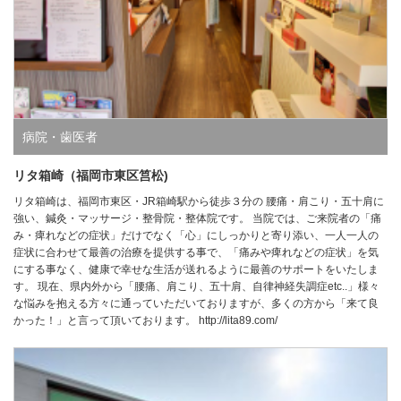
病院・歯医者
リタ箱崎（福岡市東区筥松)
リタ箱崎は、福岡市東区・JR箱崎駅から徒歩３分の 腰痛・肩こり・五十肩に
強い、鍼灸・マッサージ・整骨院・整体院です。 当院では、ご来院者の「痛
み・痺れなどの症状」だけでなく「心」にしっかりと寄り添い、一人一人の
症状に合わせて最善の治療を提供する事で、「痛みや痺れなどの症状」を気
にする事なく、健康で幸せな生活が送れるように最善のサポートをいたしま
す。 現在、県内外から「腰痛、肩こり、五十肩、自律神経失調症etc..」様々
な悩みを抱える方々に通っていただいておりますが、多くの方から「来て良
かった！」と言って頂いております。 http://lita89.com/