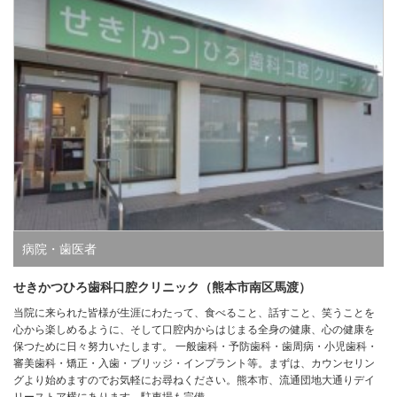
病院・歯医者
せきかつひろ歯科口腔クリニック（熊本市南区馬渡）
当院に来られた皆様が生涯にわたって、食べること、話すこと、笑うことを
心から楽しめるように、そして口腔内からはじまる全身の健康、心の健康を
保つために日々努力いたします。 一般歯科・予防歯科・歯周病・小児歯科・
審美歯科・矯正・入歯・ブリッジ・インプラント等。まずは、カウンセリン
グより始めますのでお気軽にお尋ねください。熊本市、流通団地大通りデイ
リーストア横にあります。駐車場も完備。