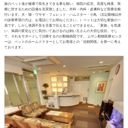
族のペット達が健康で長生きできる事を願い、病院の拡充、高度な検査、医
療に対するための設備を充実致しました。外科・内科・皮膚科など医療全般
行います。犬・猫・ウサギ・フェレット・ハムスター・小鳥 （左記動物以外
の診察希望の方は、お電話にてお尋ねください。）ペットは大切な家族の一
員です。しかし体調不良を言葉で伝えることができません。「家族」を気遣
い、体調の変化などに気付いてあげるのは飼い主さんの大切な役目。そし
て、それをサポートして治療するのが動物病院です。 ムサシ動物医療センタ
ーは、ペットのホームドクターとしてお客様との「信頼関係」を第一に考え
ております。