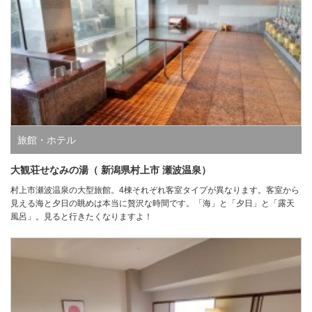
旅館・ホテル
大観荘せなみの湯（ 新潟県村上市 瀬波温泉）
村上市瀬波温泉の大型旅館。4棟それぞれ客室タイプが異なります。客室から
見える海と夕日の眺めは本当に贅沢な時間です。「海」と「夕日」と「露天
風呂」。見ると行きたくなりますよ！