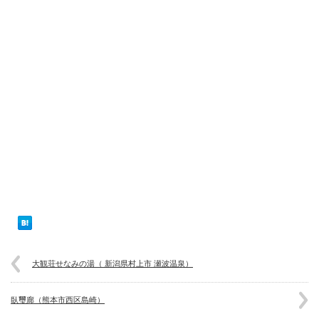
大観荘せなみの湯（ 新潟県村上市 瀬波温泉）
臥璽廊（熊本市西区島崎）