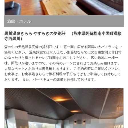
旅館・ホテル
黒川温泉きらら やすらぎの夢別荘 （熊本県阿蘇郡南小国町満願
寺西黒川）
森の中の天然温泉完備の貸別荘です！ 窓一面に広がる阿蘇の大パノラマをご
堪能ください。 温泉旅館では味わえない別荘地ならではの自由空間と非日常
のゆったりと癒されるセレブ時間をお過ごしください。 広い敷地に一棟一
棟、間取りが違いますので、その時のシーンに合わせてお楽しみ頂けます。
大切なペットとお泊り出来る棟もあります。 ご予約の時にご確認ください。
お食事は、お食事処きららで懐石料理や手打ちそばもご準備してお待ちして
おります。 また、バーベキューの設備も完備しております。